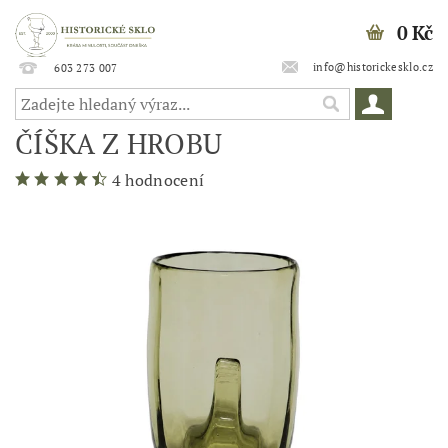
0 Kč
info@historickesklo.cz
603 273 007
ČÍŠKA Z HROBU
4 hodnocení