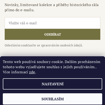
Novinky, limitované kolekce a příběhy historického skla
přímo do e-mailu.
ODEBÍRAT
Odesláním souhlasíte se zpracováním osobních údajů.
Tento web používá soubory cookie. Dalším procházením
tohoto webu vyjadřujete souhlas s jejich používáním..
Národní kulturní památka Levý Hradec
|
Více informací
zde
.
Středočeské muzeu Roztoky
NASTAVENÍ
Upravit nastavení cookies
2026 ©
Historické sklo.cz
, všechna práva vyhrazena
Vytvořil Shoptet
SOUHLASÍM