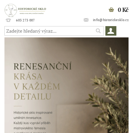
0 Kč
info@historickesklo.cz
603 273 007