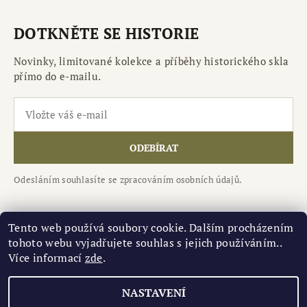
DOTKNĚTE SE HISTORIE
Novinky, limitované kolekce a příběhy historického skla
přímo do e-mailu.
ODEBÍRAT
Odesláním souhlasíte se zpracováním osobních údajů.
Tento web používá soubory cookie. Dalším procházením
tohoto webu vyjadřujete souhlas s jejich používáním..
Národní kulturní památka Levý Hradec
|
Více informací
zde
.
Středočeské muzeu Roztoky
NASTAVENÍ