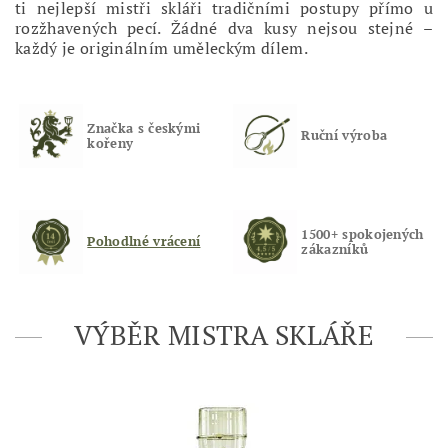
ti nejlepší mistři skláři tradičními postupy přímo u
rozžhavených pecí. Žádné dva kusy nejsou stejné –
každý je originálním uměleckým dílem.
Značka s českými
Ruční výroba
kořeny
1500+ spokojených
Pohodlné vrácení
zákazníků
VÝBĚR MISTRA SKLÁŘE