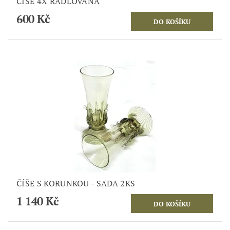
ČÍŠE 4X RÁDLOVANÁ
600 Kč
ČÍŠE S KORUNKOU - SADA 2KS
1 140 Kč