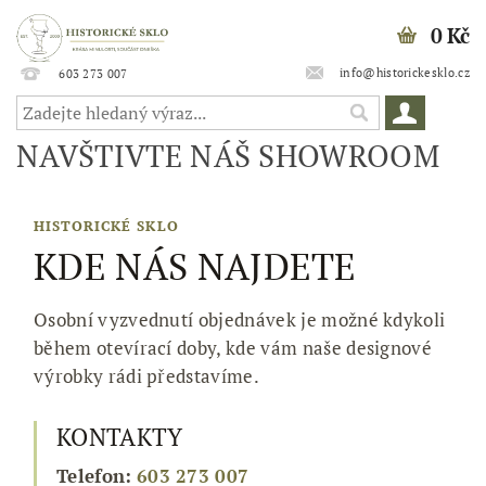
0 Kč
info@historickesklo.cz
603 273 007
NAVŠTIVTE NÁŠ SHOWROOM
HISTORICKÉ SKLO
KDE NÁS NAJDETE
Osobní vyzvednutí objednávek je možné kdykoli
během otevírací doby, kde vám naše designové
výrobky rádi představíme.
KONTAKTY
Telefon:
603 273 007