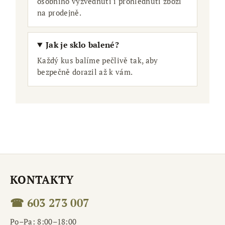
osobního vyzvednutí i prohlédnutí zboží
na prodejně.
Jak je sklo balené?
Každý kus balíme pečlivě tak, aby
bezpečně dorazil až k vám.
KONTAKTY
☎ 603 273 007
Po–Pa: 8:00–18:00