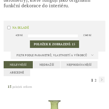
barometry), které fungují jako originální
funkční dekorace do interiéru.
NA SKLADĚ
420
Kč
1340
Kč
POLOŽEK K ZOBRAZENÍ:
15
FILTR PODLE PARAMETRŮ, VLASTNOSTÍ A VÝROBCŮ
NEJLEVNĚJŠÍ
NEJDRAŽŠÍ
NEJPRODÁVANĚJŠÍ
ABECEDNĚ
1
2
15
položek celkem