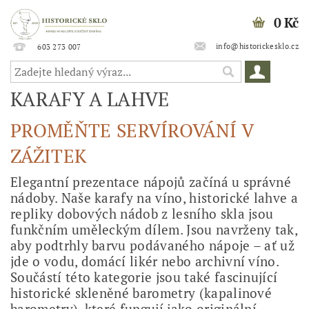
0 Kč
info@historickesklo.cz
603 273 007
KARAFY A LAHVE
PROMĚŇTE SERVÍROVÁNÍ V
ZÁŽITEK
Elegantní prezentace nápojů začíná u správné
nádoby. Naše karafy na víno, historické lahve a
repliky dobových nádob z lesního skla jsou
funkčním uměleckým dílem. Jsou navrženy tak,
aby podtrhly barvu podávaného nápoje – ať už
jde o vodu, domácí likér nebo archivní víno.
Součástí této kategorie jsou také fascinující
historické skleněné barometry (kapalinové