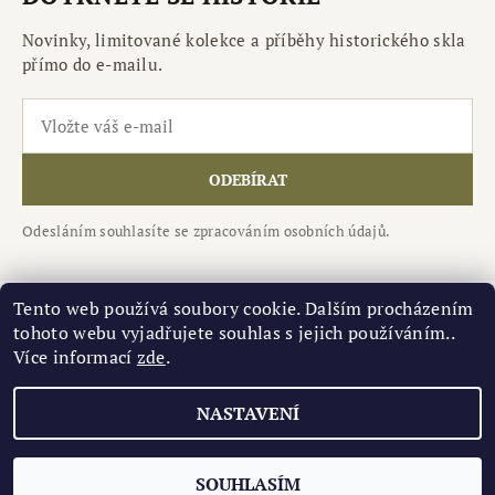
Novinky, limitované kolekce a příběhy historického skla
přímo do e-mailu.
ODEBÍRAT
Odesláním souhlasíte se zpracováním osobních údajů.
Tento web používá soubory cookie. Dalším procházením
tohoto webu vyjadřujete souhlas s jejich používáním..
Národní kulturní památka Levý Hradec
|
Více informací
zde
.
Středočeské muzeu Roztoky
NASTAVENÍ
Upravit nastavení cookies
2026 ©
Historické sklo.cz
, všechna práva vyhrazena
Vytvořil Shoptet
SOUHLASÍM