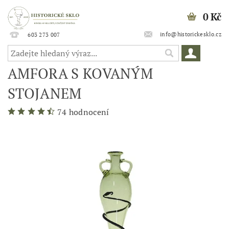
0 Kč
info@historickesklo.cz
603 273 007
AMFORA S KOVANÝM
STOJANEM
74 hodnocení