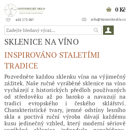
0 Kč
info@historickesklo.cz
603 273 007
SKLENICE NA VÍNO
INSPIROVÁNO STALETÍMI
TRADICE
Pozvedněte každou sklenku vína na výjimečný
zážitek. Naše ručně vyráběné sklenice na víno
vycházejí z historických předloh používaných
od středověku až po baroko a navazují na
tradici evropského i českého sklářství.
Charakteristické tvary, jemné odstíny lesního
skla a poctivá ruční výroba dávají každému
kusu jedinečný vzhled, který moderní sériově