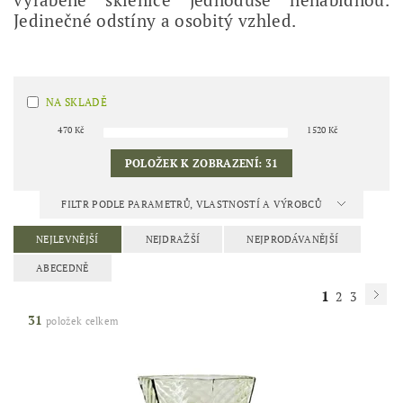
vyráběné sklenice jednoduše nenabídnou.
Jedinečné odstíny a osobitý vzhled.
NA SKLADĚ
470
Kč
1520
Kč
POLOŽEK K ZOBRAZENÍ:
31
FILTR PODLE PARAMETRŮ, VLASTNOSTÍ A VÝROBCŮ
NEJLEVNĚJŠÍ
NEJDRAŽŠÍ
NEJPRODÁVANĚJŠÍ
ABECEDNĚ
1
2
3
31
položek celkem