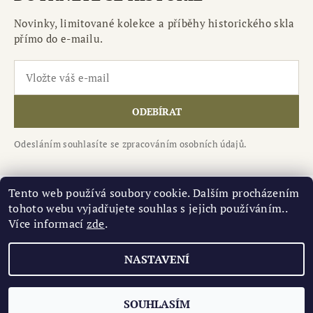
Novinky, limitované kolekce a příběhy historického skla
přímo do e-mailu.
ODEBÍRAT
Odesláním souhlasíte se zpracováním osobních údajů.
Tento web používá soubory cookie. Dalším procházením
tohoto webu vyjadřujete souhlas s jejich používáním..
Národní kulturní památka Levý Hradec
|
Více informací
zde
.
Středočeské muzeu Roztoky
NASTAVENÍ
Upravit nastavení cookies
2026 ©
Historické sklo.cz
, všechna práva vyhrazena
Vytvořil Shoptet
SOUHLASÍM