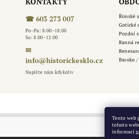
KONTAKTY
OBDO
Římské s
☎ 603 273 007
Gotické 
Po–Pa: 8:00–18:00
Pozdní s
So: 8:00–12:00
Ranná r
✉
Renesan
info@historickesklo.cz
Baroko / 
Napište nám kdykoliv
Tento web 
tohoto webu
informací
z