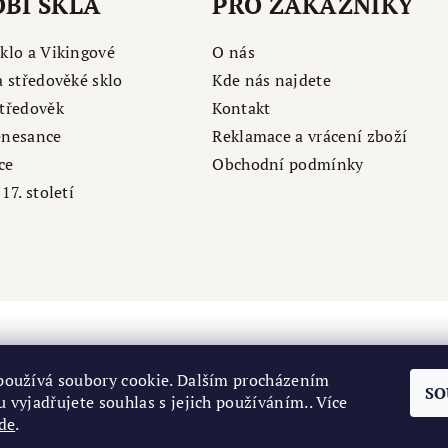
BÍ SKLA
PRO ZÁKAZNÍKY
klo a Vikingové
O nás
a středověké sklo
Kde nás najdete
tředověk
Kontakt
enesance
Reklamace a vrácení zboží
ce
Obchodní podmínky
17. století
používá soubory cookie. Dalším procházením
SO
 vyjadřujete souhlas s jejich používáním.. Více
Národní kulturní památka Levý Hradec
|
Středočeské muzeu Roztoky
de
.