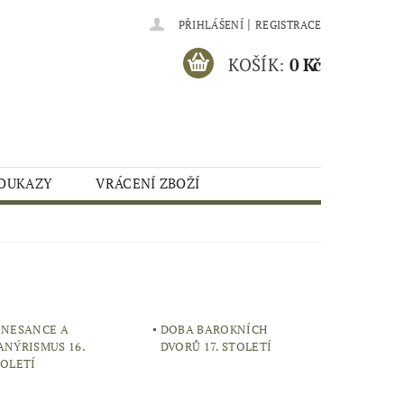
|
PŘIHLÁŠENÍ
REGISTRACE
KOŠÍK:
0 Kč
OUKAZY
VRÁCENÍ ZBOŽÍ
ENESANCE A
DOBA BAROKNÍCH
NÝRISMUS 16.
DVORŮ 17. STOLETÍ
TOLETÍ