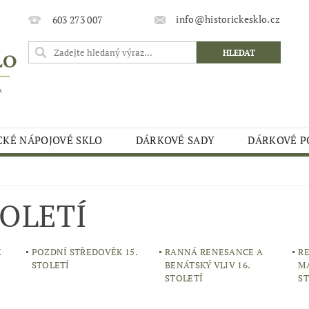
info@historickesklo.cz
603 273 007
CKÉ NÁPOJOVÉ SKLO
DÁRKOVÉ SADY
DÁRKOVÉ P
OLETÍ
É
POZDNÍ STŘEDOVĚK 15.
RANNÁ RENESANCE A
R
STOLETÍ
BENÁTSKÝ VLIV 16.
MA
STOLETÍ
S