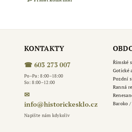
KONTAKTY
OBDO
Římské s
☎ 603 273 007
Gotické 
Po–Pa: 8:00–18:00
Pozdní s
So: 8:00–12:00
Ranná r
✉
Renesan
info@historickesklo.cz
Baroko / 
Napište nám kdykoliv