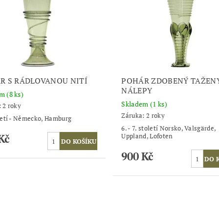
R S RÁDLOVANOU NITÍ
POHÁR ZDOBENÝ TAŽEN
NÁLEPY
em
(8 ks)
Skladem
(1 ks)
 2 roky
Záruka: 2 roky
letí - Německo, Hamburg
6. - 7. století Norsko, Valsgärde,
Kč
Uppland, Lofoten
900 Kč