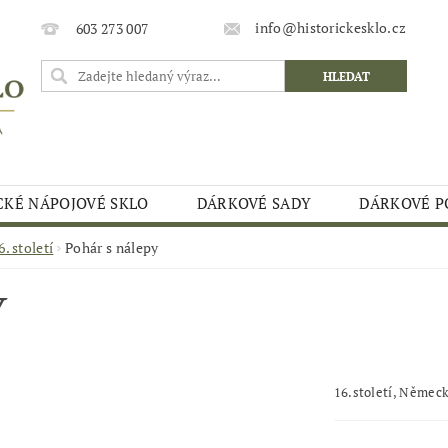
info@historickesklo.cz
603 273 007
CKÉ NÁPOJOVÉ SKLO
DÁRKOVÉ SADY
DÁRKOVÉ P
. století
Pohár s nálepy
Y
16.století, Němec