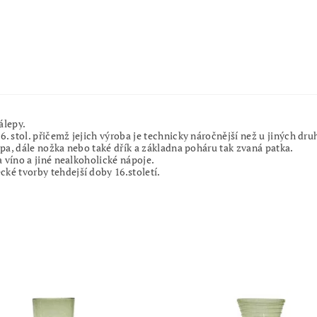
álepy.
 stol. přičemž jejich výroba je technicky náročnější než u jiných dru
pa, dále nožka nebo také dřík a základna poháru tak zvaná patka.
a víno a jiné nealkoholické nápoje.
ké tvorby tehdejší doby 16.století.