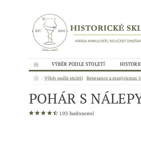
VÝBĚR PODLE STOLETÍ
HISTORI
Výběr podle století
Renesance a manýrismus 16
POHÁR S NÁLEP
103 hodnocení