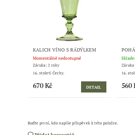
KALICH VÍNO S RÁDÝLKEM
POHÁ
Momentálně nedostupné
Sklad
Záruka: 2 roky
Záruka:
16. století Čechy.
16. sto
670 Kč
560 
DETAIL
Buďte první, kdo napíše příspěvek k této položce.
Přidat komentář