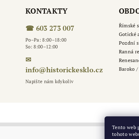
KONTAKTY
OBDO
Římské s
☎ 603 273 007
Gotické 
Po–Pa: 8:00–18:00
Pozdní s
So: 8:00–12:00
Ranná r
✉
Renesan
info@historickesklo.cz
Baroko / 
Napište nám kdykoliv
Tento web 
tohoto webu