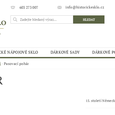
info@historickesklo.cz
603 273 007
CKÉ NÁPOJOVÉ SKLO
DÁRKOVÉ SADY
DÁRKOVÉ P
í
Pasovací pohár
R
15. století Německ