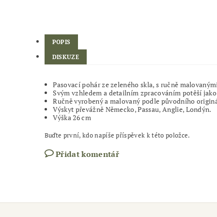
POPIS
DISKUZE
Pasovací pohár ze zeleného skla, s ručně malovanými 
Svým vzhledem a detailním zpracováním potěší jako 
Ručně vyrobený a malovaný podle původního originálu
Výskyt převážně Německo, Passau, Anglie, Londýn.
Výška 26 cm
Buďte první, kdo napíše příspěvek k této položce.
Přidat komentář