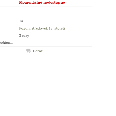
Momentálně nedostupné
č
14
Pozdní středověk 15. století
2 roky
odána...
Dotaz