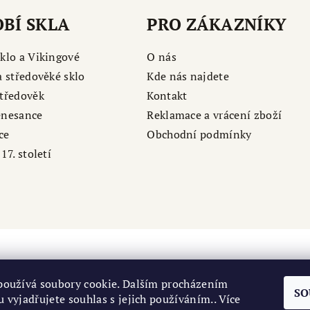
BÍ SKLA
PRO ZÁKAZNÍKY
klo a Vikingové
O nás
a středověké sklo
Kde nás najdete
tředověk
Kontakt
enesance
Reklamace a vrácení zboží
ce
Obchodní podmínky
17. století
používá soubory cookie. Dalším procházením
SO
 vyjadřujete souhlas s jejich používáním.. Více
Národní kulturní památka Levý Hradec
|
Středočeské muzeu Roztoky