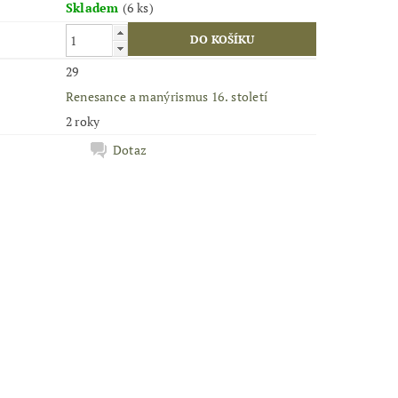
Skladem
(6 ks)
29
Renesance a manýrismus 16. století
2 roky
Dotaz