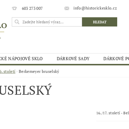
info@historickesklo.cz
603 273 007
CKÉ NÁPOJOVÉ SKLO
DÁRKOVÉ SADY
DÁRKOVÉ P
. století
Berkemeyer bruselský
USELSKÝ
16./17. století - Be