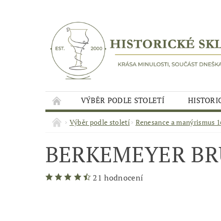
VÝBĚR PODLE STOLETÍ
HISTORI
Výběr podle století
Renesance a manýrismus 16
BERKEMEYER BR
21 hodnocení