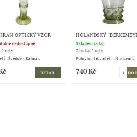
HRAN OPTICKÝ VZOR
HOLANDSKÝ ''BERKEMEYE
tálně nedostupné
Skladem
(3 ks)
 2 roky
Záruka: 2 roky
letí - Švédsko, Kalmar.
Polovina 16.století - Nizozemí.
Kč
740 Kč
DETAIL