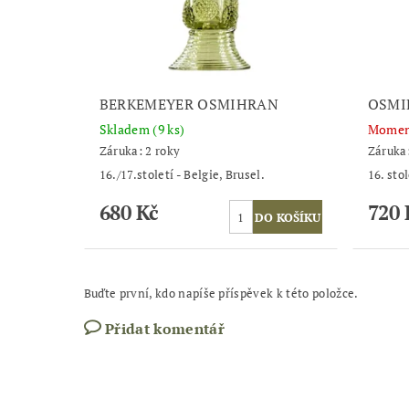
BERKEMEYER OSMIHRAN
OSMI
Skladem
(9 ks)
Momen
Záruka: 2 roky
Záruka:
16./17.století - Belgie, Brusel.
16. sto
680 Kč
720 
Buďte první, kdo napíše příspěvek k této položce.
Přidat komentář