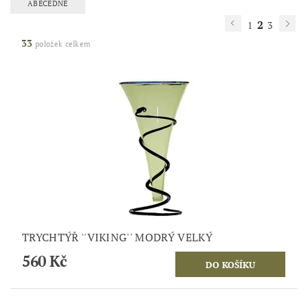
ABECEDNĚ
2
1
3
33
položek celkem
TRYCHTÝŘ ''VIKING'' MODRÝ VELKÝ
560 Kč