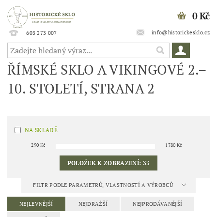
0 Kč
info@historickesklo.cz
603 273 007
ŘÍMSKÉ SKLO A VIKINGOVÉ 2.–
10. STOLETÍ
, STRANA 2
NA SKLADĚ
290
Kč
1780
Kč
POLOŽEK K ZOBRAZENÍ:
33
FILTR PODLE PARAMETRŮ, VLASTNOSTÍ A VÝROBCŮ
NEJLEVNĚJŠÍ
NEJDRAŽŠÍ
NEJPRODÁVANĚJŠÍ